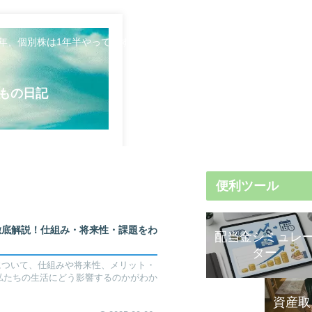
5年、個別株は1年半やってます。日々のことや資産形成について発信し
もの日記
便利ツール
を徹底解説！仕組み・将来性・課題をわ
配当金シミュレ
ター
」について、仕組みや将来性、メリット・
私たちの生活にどう影響するのかがわか
資産取