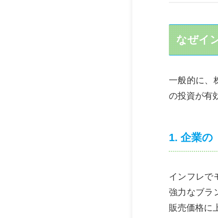
なぜイ
一般的に、
の投資が有
1. 企
インフレで
強力なブラ
販売価格に