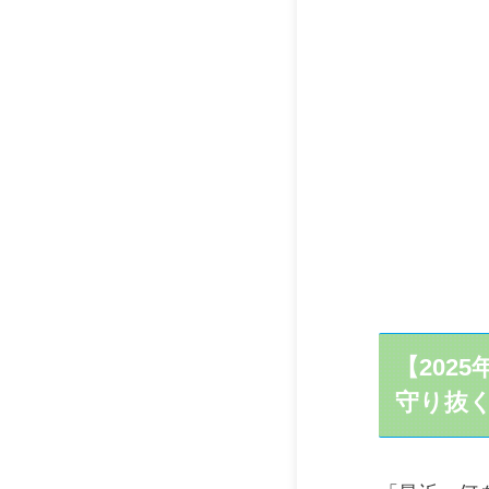
【202
守り抜