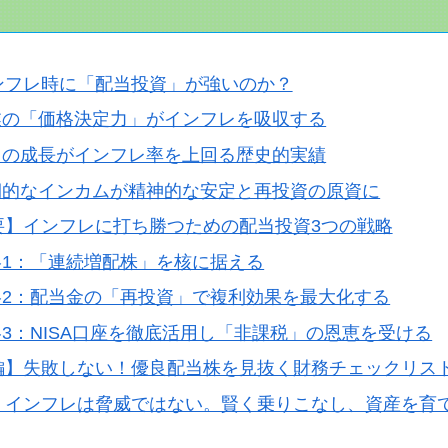
ンフレ時に「配当投資」が強いのか？
業の「価格決定力」がインフレを吸収する
当の成長がインフレ率を上回る歴史的実績
期的なインカムが精神的な安定と再投資の原資に
要】インフレに打ち勝つための配当投資3つの戦略
略1：「連続増配株」を核に据える
略2：配当金の「再投資」で複利効果を最大化する
3：NISA口座を徹底活用し「非課税」の恩恵を受ける
編】失敗しない！優良配当株を見抜く財務チェックリス
：インフレは脅威ではない。賢く乗りこなし、資産を育