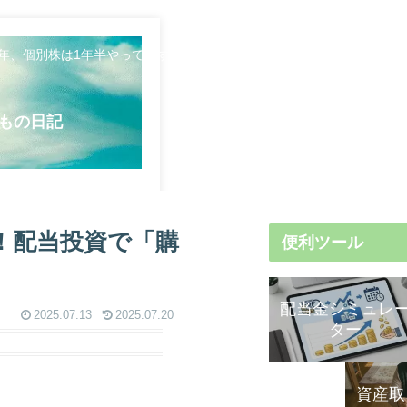
5年、個別株は1年半やってます。日々のことや資産形成について発信し
もの日記
！配当投資で「購
便利ツール
配当金シミュレ
2025.07.13
2025.07.20
ター
資産取