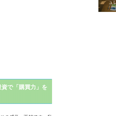
ュ
投資で「購買力」を