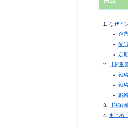
目次
なぜイ
企
配
定
【超重
戦
戦
戦略
【実践
まとめ