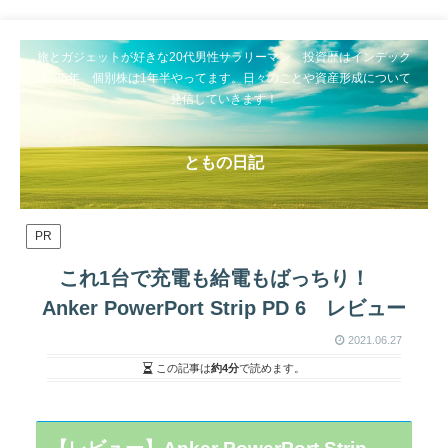
旅とガジェットが好きな20代男性サラリーマン 投資歴はインデック
スが5年、個別株は1年半やってます。日々のことや資産形成について
発信していきます！
ともの日記
PR
これ1台で充電も給電もばっちり！
Anker PowerPort Strip PD 6 レビュー
2021.06.27
この記事は
約4分
で読めます。