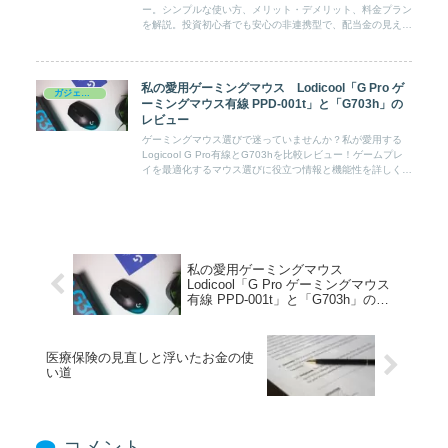
ー。シンプルな使い方、メリット・デメリット、料金プラン
を解説。投資初心者でも安心の非連携型で、配当金の見える
化とモチベーション向上を叶える！
私の愛用ゲーミングマウス Lodicool「G Pro ゲ
ガジェット
ーミングマウス有線 PPD-001t」と「G703h」の
レビュー
ゲーミングマウス選びで迷っていませんか？私が愛用する
Logicool G Pro有線とG703hを比較レビュー！ゲームプレ
イを最適化するマウス選びに役立つ情報と機能性を詳しく解
説。
私の愛用ゲーミングマウス
Lodicool「G Pro ゲーミングマウス
有線 PPD-001t」と「G703h」のレ
ビュー
医療保険の見直しと浮いたお金の使
い道
コメント