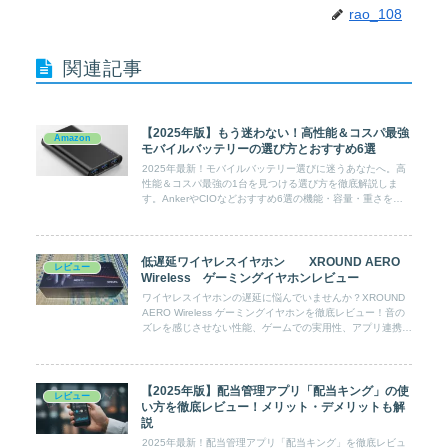
rao_108
関連記事
【2025年版】もう迷わない！高性能＆コスパ最強
Amazon
モバイルバッテリーの選び方とおすすめ6選
2025年最新！モバイルバッテリー選びに迷うあなたへ。高
性能＆コスパ最強の1台を見つける選び方を徹底解説しま
す。AnkerやCIOなどおすすめ6選の機能・容量・重さを徹
底比較。失敗しない選び方で充電のストレスを解消！
低遅延ワイヤレスイヤホン XROUND AERO
レビュー
Wireless ゲーミングイヤホンレビュー
ワイヤレスイヤホンの遅延に悩んでいませんか？XROUND
AERO Wireless ゲーミングイヤホンを徹底レビュー！音の
ズレを感じさせない性能、ゲームでの実用性、アプリ連携ま
で詳しく解説し、快適なゲーミング環境を手に入れよう。
【2025年版】配当管理アプリ「配当キング」の使
レビュー
い方を徹底レビュー！メリット・デメリットも解
説
2025年最新！配当管理アプリ「配当キング」を徹底レビュ