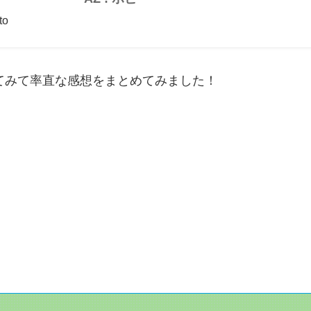
to
Amazon.co.jp: エックスラウンド(Xround) AERO 
ス) ワイヤレ...
てみて率直な感想をまとめてみました！