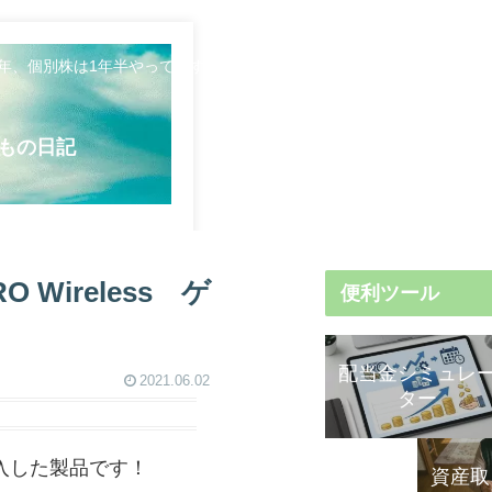
5年、個別株は1年半やってます。日々のことや資産形成について発信し
もの日記
Wireless ゲ
便利ツール
配当金シミュレ
2021.06.02
ター
入した製品です！
資産取