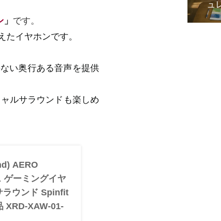
ュ
ン
」
です。
を抑えたイヤホンです。
のない奥行ある音声を提供
チャルサラウンドも楽しめ
d) AERO
レス ゲーミングイヤ
サラウンド Spinfit
RD-XAW-01-