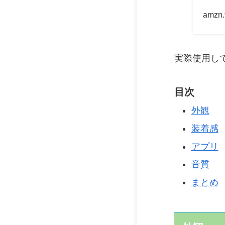
amzn.
実際使用し
目次
外観
装着感
アプリ
音質
まとめ