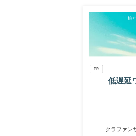
旅
PR
低遅延ワ
クラファン