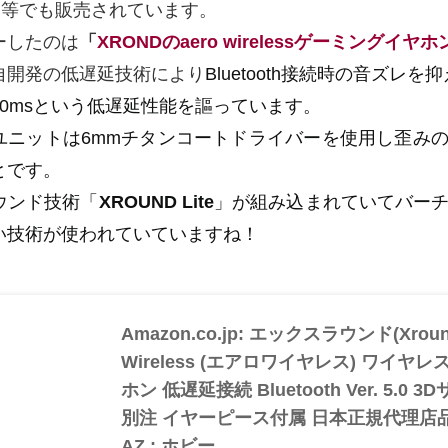
on等でも販売されています。
ーしたのは
「
XRONDのaero wirelessゲーミングイヤホ
自開発の低遅延技術により
Bluetooth接続時の音ズレ
50msという低遅延性能を謳っています。
ユニットは6mmチタンコートドライバーを使用し歪み
とです。
ウンド技術「
XROUND Lite
」が組み込まれていてバー
い技術が使われていていますね！
Amazon.co.jp: エックスラウンド(Xroun
Wireless (エアロワイヤレス) ワイヤ
ホン 低遅延接続 Bluetooth Ver. 5.0 3D
別注 イヤーピース付属 日本正規代理店品 X
AZ : ホビー