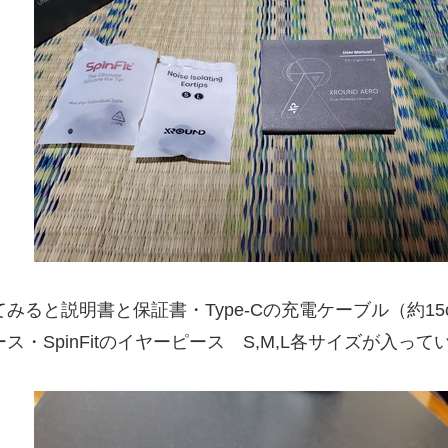
みると説明書と保証書・Type-Cの充電ケーブル（約1
ス・SpinFitのイヤーピース S,M,L各サイズが入って