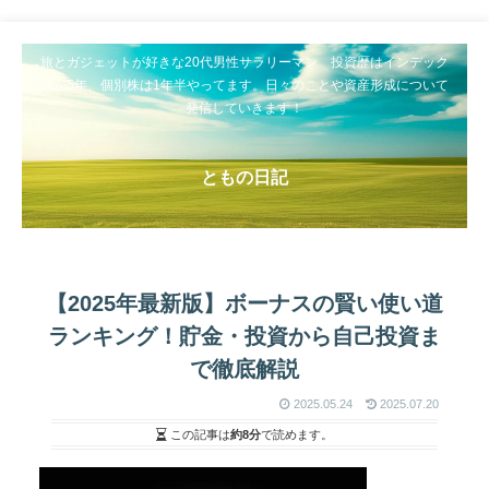
旅とガジェットが好きな20代男性サラリーマン 投資歴はインデック
スが5年、個別株は1年半やってます。日々のことや資産形成について
発信していきます！
ともの日記
【2025年最新版】ボーナスの賢い使い道
ランキング！貯金・投資から自己投資ま
で徹底解説
2025.05.24
2025.07.20
この記事は
約8分
で読めます。