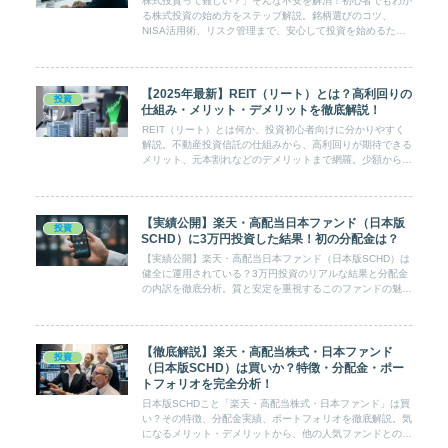
株式投資って難しい？」そんな不安を解消！初心者でもわか
る株式投資の始め方をステップ解説。銘柄選びのコツ、
NISA活用術、リスク管理まで、安心して投資を始めるため
の具体的な方法と基礎知識が満載です。
【2025年最新】REIT（リート）とは？高利回りの
投資
仕組み・メリット・デメリットを徹底解説！
REIT（リート）とは何か、投資初心者向けに分かりやすく
解説。不動産投資信託の仕組みから、高利回りが期待できる
メリット、元本割れなどのデメリットまで網羅。少額から始
められる不動産投資「J-REIT」で、賢く資産形成を始めま
しょう。
【実績公開】楽天・高配当日本ファンド（日本版
投資
SCHD）に3万円投資した結果！初の分配金は？
【実績公開】楽天・高配当日本ファンド（日本版SCHD）は
健全に運用されている？3万円投資のリアルな結果と分配金
の内訳を徹底分析。質と安定を重視するこのファンドの魅力
と注意点を初心者向けに解説します。
【徹底解説】楽天・高配当株式・日本ファンド
投資
（日本版SCHD）は買いか？特徴・分配金・ポー
トフォリオを完全分析！
日本版SCHDこと「楽天・高配当株式・日本ファンド」は買
い？その特徴、分配金実績、ポートフォリオを徹底解説。気
になるメリット・デメリットから、他の人気ファンドとの比