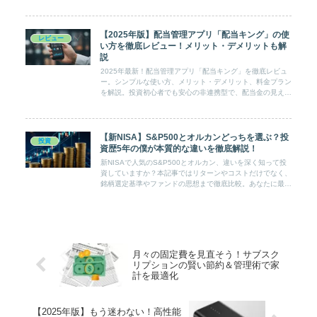
較まで、購入判断に必要な情報を完全分析します。
【2025年版】配当管理アプリ「配当キング」の使
レビュー
い方を徹底レビュー！メリット・デメリットも解
説
2025年最新！配当管理アプリ「配当キング」を徹底レビュ
ー。シンプルな使い方、メリット・デメリット、料金プラン
を解説。投資初心者でも安心の非連携型で、配当金の見える
化とモチベーション向上を叶える！
【新NISA】S&P500とオルカンどっちを選ぶ？投
投資
資歴5年の僕が本質的な違いを徹底解説！
新NISAで人気のS&P500とオルカン、違いを深く知って投
資していますか？本記事ではリターンやコストだけでなく、
銘柄選定基準やファンドの思想まで徹底比較。あなたに最適
なファンド選びを、投資歴5年の筆者が分かりやすく解説し
ます。
月々の固定費を見直そう！サブスク
リプションの賢い節約＆管理術で家
計を最適化
【2025年版】もう迷わない！高性能