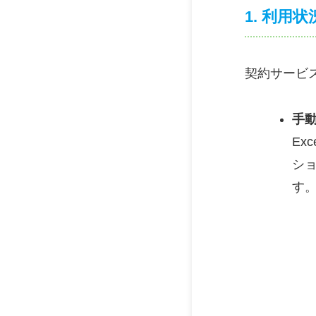
1. 利用
契約サービ
手
Ex
シ
す