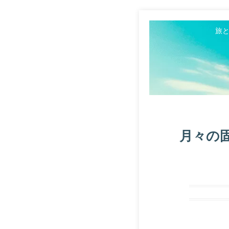
旅
月々の