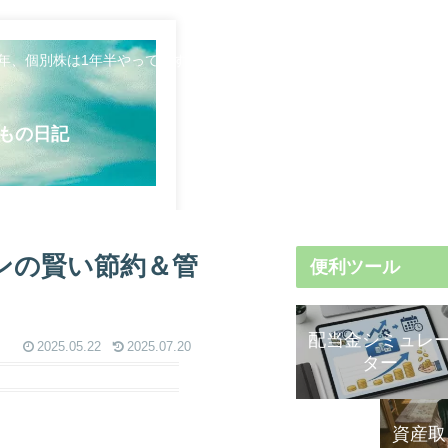
5年、個別株は1年半やってます。日々のことや資産形成について発信し
もの日記
ンの賢い節約＆管
便利ツール
配当金シミュレ
2025.05.22
2025.07.20
ター
資産取