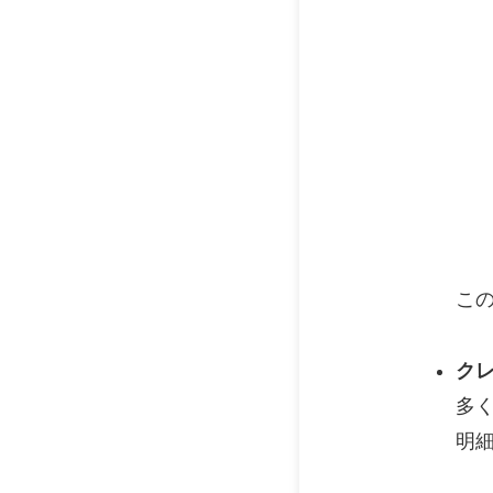
こ
ク
多
明