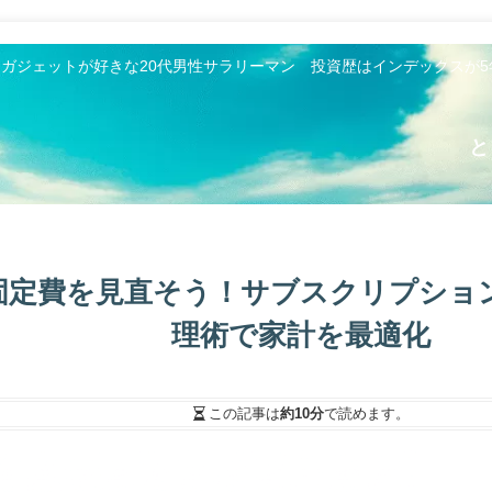
とガジェットが好きな20代男性サラリーマン 投資歴はインデックスが
と
固定費を見直そう！サブスクリプショ
理術で家計を最適化
この記事は
約10分
で読めます。