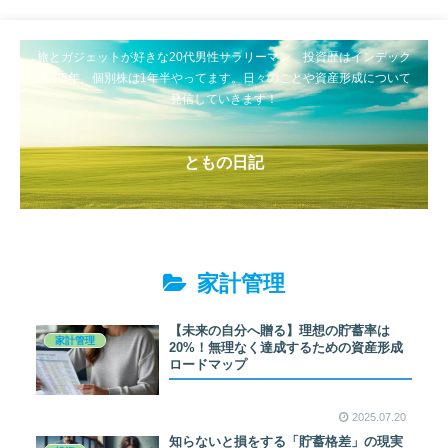
旅とガジェットが好きな20代男性サラリーマン 投資歴はインデック
スが5年、個別株は1年半やってます。日々のことや資産形成について
発信していきます！
ともの日記
家計管理
【未来の自分へ贈る】理想の貯蓄率は
家計管理
20%！無理なく達成するための資産形成
ロードマップ
2025.07.20
知らないと損をする「貯蓄格差」の現実