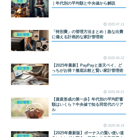
投資
｜年代別の平均額と中央値から解説
2025.07.13
「特別費」の管理方法まとめ｜急な出費
家計管理
に備える計画的な家計管理術
2025.06.22
【2025年最新】PayPayと楽天ペイ、ど
家計管理
っちがお得？徹底比較と賢い家計管理術
2025.06.21
【資産形成の第一歩】年代別の平均貯蓄
家計管理
額はいくら？中央値で知る同世代のリア
ル
2025.06.19
【2025年最新版】ボーナスの賢い使い道
家計管理