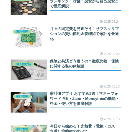
ランキング！貯金・投資から自己投資ま
で徹底解説
2025.05.24
月々の固定費を見直そう！サブスクリプ
家計管理
ションの賢い節約＆管理術で家計を最適
化
2025.05.22
保険と共済どう違うの？徹底比較 保険
個人的な話
に関する私の体験談
2025.05.13
家計簿アプリ おすすめ3選！マネーフォ
家計管理
ワード ME・Zaim・Moneytreeの機能・
料金・使い方を徹底解説
2025.05.13
今日から始める！光熱費（電気・ガス・
家計管理
水道）節約術のすべて