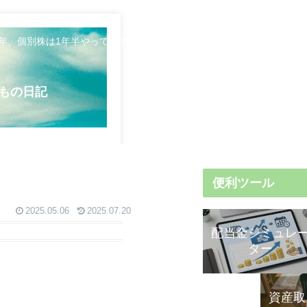
5年、個別株は1年半やってます。日々のことや資産形成について発信し
もの日記
便利ツール
2025.05.06
2025.07.20
配当金シミュレ
ター
資産取