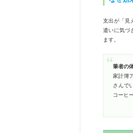
支出が「見
遣いに気づ
ます。
筆者の
家計簿
さんで
コーヒ