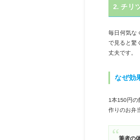
2. チ
毎日何気な
で見ると驚
丈夫です。
なぜ効
1本150円
作りのお弁
筆者の