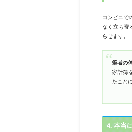
コンビニで
なく立ち寄
らせます。
筆者の
家計簿を
たこと
4. 本