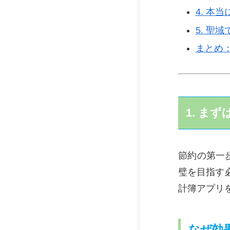
4. 本
5. 聖
まとめ
1. ま
節約の第一
璧を目指す
計簿アプリ
なぜ効