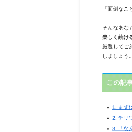
「面倒なこ
そんなあな
楽しく続け
厳選してご
しましょう
この記
1. ま
2. チ
3. 「