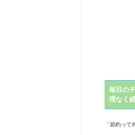
毎日の
理なく
「節約って