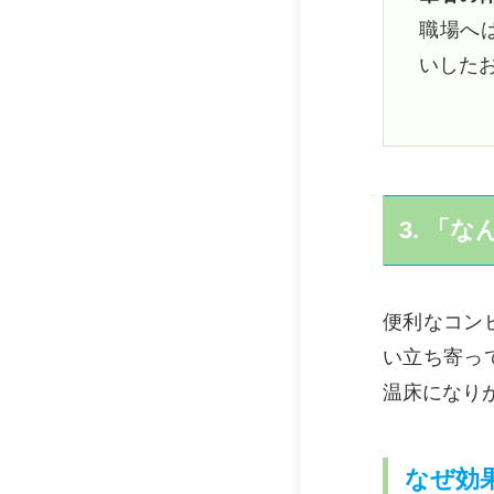
職場へ
いした
3. 「
便利なコン
い立ち寄っ
温床になり
なぜ効